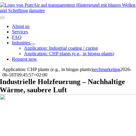
Skip
to
content
Toggle
Navigation
About us
Services
FAQ
Industries
Application: Industrial coating / curing
Application: CHP plants (e.g., in biogas plants)
Request now
Application: CHP plants (e.g., in biogas plants)
sechmarketing
2026-
06-18T09:45:57+02:00
Industrielle Holzfeuerung – Nachhaltige
Wärme, saubere Luft