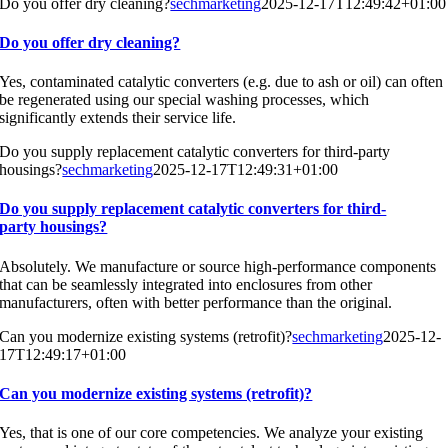
Do you offer dry cleaning?
sechmarketing
2025-12-17T12:49:42+01:00
Do you offer dry cleaning?
Yes, contaminated catalytic converters (e.g. due to ash or oil) can often
be regenerated using our special washing processes, which
significantly extends their service life.
Do you supply replacement catalytic converters for third-party
housings?
sechmarketing
2025-12-17T12:49:31+01:00
Do you supply replacement catalytic converters for third-
party housings?
Absolutely. We manufacture or source high-performance components
that can be seamlessly integrated into enclosures from other
manufacturers, often with better performance than the original.
Can you modernize existing systems (retrofit)?
sechmarketing
2025-12-
17T12:49:17+01:00
Can you modernize existing systems (retrofit)?
Yes, that is one of our core competencies. We analyze your existing