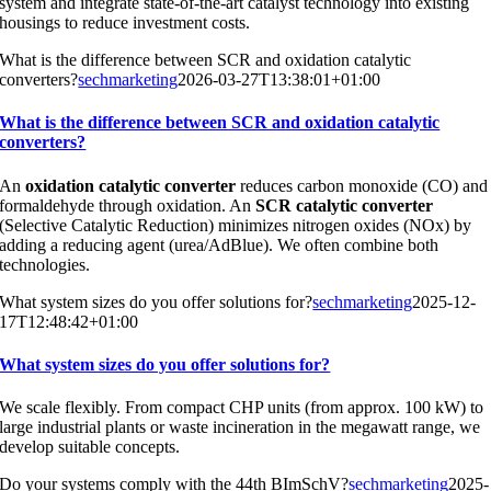
system and integrate state-of-the-art catalyst technology into existing
housings to reduce investment costs.
What is the difference between SCR and oxidation catalytic
converters?
sechmarketing
2026-03-27T13:38:01+01:00
What is the difference between SCR and oxidation catalytic
converters?
An
oxidation catalytic converter
reduces carbon monoxide (CO) and
formaldehyde through oxidation. An
SCR catalytic converter
(Selective Catalytic Reduction) minimizes nitrogen oxides (NOx) by
adding a reducing agent (urea/AdBlue). We often combine both
technologies.
What system sizes do you offer solutions for?
sechmarketing
2025-12-
17T12:48:42+01:00
What system sizes do you offer solutions for?
We scale flexibly. From compact CHP units (from approx. 100 kW) to
large industrial plants or waste incineration in the megawatt range, we
develop suitable concepts.
Do your systems comply with the 44th BImSchV?
sechmarketing
2025-