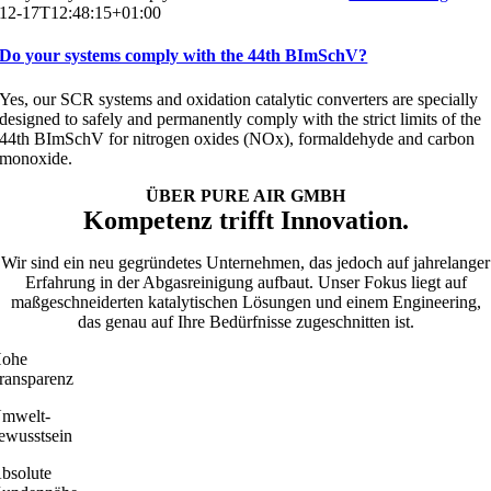
12-17T12:48:15+01:00
Do your systems comply with the 44th BImSchV?
Yes, our SCR systems and oxidation catalytic converters are specially
designed to safely and permanently comply with the strict limits of the
44th BImSchV for nitrogen oxides (NOx), formaldehyde and carbon
monoxide.
ÜBER PURE AIR GMBH
Kompetenz trifft Innovation.
Wir sind ein neu gegründetes Unternehmen, das jedoch auf jahrelanger
Erfahrung in der Abgasreinigung aufbaut. Unser Fokus liegt auf
maßgeschneiderten katalytischen Lösungen und einem Engineering,
das genau auf Ihre Bedürfnisse zugeschnitten ist.
ohe
ransparenz
mwelt­-
ewusstsein
bsolute