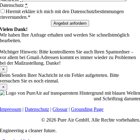
Datenschutz
*
Hiermit erkläre ich mich mit den Datenschutzbestimmungen
einverstanden.*
Angebot anfordern
Vielen Dank!
Wir haben Ihre Anfrage erhalten und werden Sie schnellstmöglich
bearbeiten.
Wichtiger Hinweis: Bitte kontrollieren Sie auch Ihren Spamordner –
vor allem bei Gmail-Adressen kommt es immer wieder zu Problemen
bei der Mailzustellung. Danke!
×
Beim Senden Ihrer Nachricht ist ein Fehler aufgetreten. Bitte
versuchen Sie es noch einmal.
×
Impressum
|
Datenschutz
|
Glossar
|
Grounding Page
© 2026 Pure Air GmbH. Alle Rechte vorbehalten
Engineering a cleaner future.