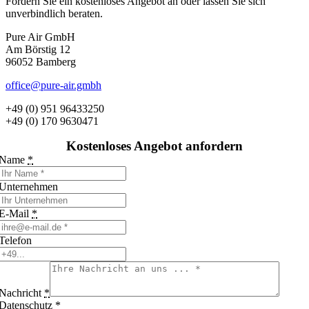
Fordern Sie ein kostenloses Angebot an oder lassen Sie sich
unverbindlich beraten.
Pure Air GmbH
Am Börstig 12
96052 Bamberg
office@pure-air.gmbh
+49 (0) 951 96433250
+49 (0) 170 9630471
Kostenloses Angebot anfordern
Name
*
Unternehmen
E-Mail
*
Telefon
Nachricht
*
Datenschutz
*