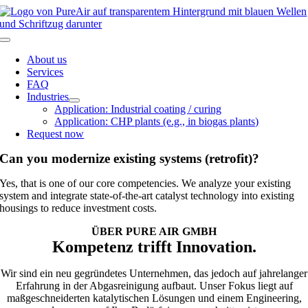
Skip
to
content
Toggle
Navigation
About us
Services
FAQ
Industries
Application: Industrial coating / curing
Application: CHP plants (e.g., in biogas plants)
Request now
Can you modernize existing systems (retrofit)?
Yes, that is one of our core competencies. We analyze your existing
system and integrate state-of-the-art catalyst technology into existing
housings to reduce investment costs.
ÜBER PURE AIR GMBH
Kompetenz trifft Innovation.
Wir sind ein neu gegründetes Unternehmen, das jedoch auf jahrelanger
Erfahrung in der Abgasreinigung aufbaut. Unser Fokus liegt auf
maßgeschneiderten katalytischen Lösungen und einem Engineering,