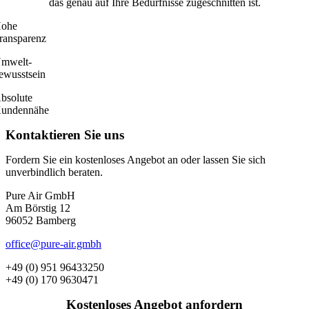
das genau auf Ihre Bedürfnisse zugeschnitten ist.
ohe
ransparenz
mwelt­-
ewusstsein
bsolute
undennähe
Kontaktieren Sie uns
Fordern Sie ein kostenloses Angebot an oder lassen Sie sich
unverbindlich beraten.
Pure Air GmbH
Am Börstig 12
96052 Bamberg
office@pure-air.gmbh
+49 (0) 951 96433250
+49 (0) 170 9630471
Kostenloses Angebot anfordern